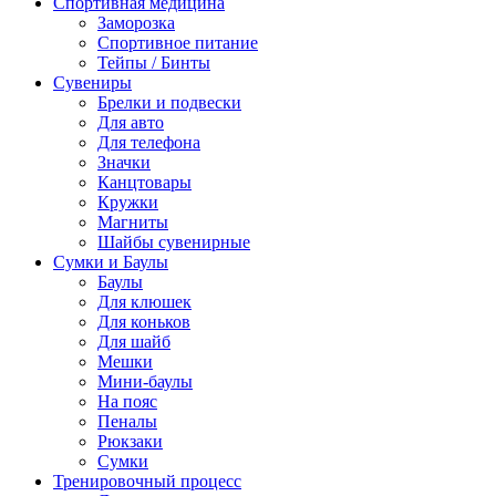
Спортивная медицина
Заморозка
Спортивное питание
Тейпы / Бинты
Сувениры
Брелки и подвески
Для авто
Для телефона
Значки
Канцтовары
Кружки
Магниты
Шайбы сувенирные
Сумки и Баулы
Баулы
Для клюшек
Для коньков
Для шайб
Мешки
Мини-баулы
На пояс
Пеналы
Рюкзаки
Сумки
Тренировочный процесс