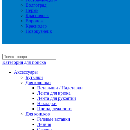
Волгоград
Пермь
Красноярск
Воронеж
Краснодар
Новокузнецк
Категория для поиска
Аксессуары
Бутылки
Для клюшки
Вставыши / Надставки
Лента для крюка
Лента для рукоятки
Накладки
Принадлежности
Для коньков
Гелевые вставки
Лезвия
Оселки