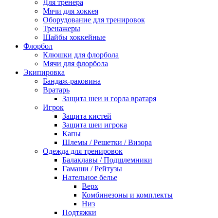
Для тренера
Мячи для хоккея
Оборудование для тренировок
Тренажеры
Шайбы хоккейные
Флорбол
Клюшки для флорбола
Мячи для флорбола
Экипировка
Бандаж-раковина
Вратарь
Защита шеи и горла вратаря
Игрок
Защита кистей
Защита шеи игрока
Капы
Шлемы / Решетки / Визора
Одежда для тренировок
Балаклавы / Подшлемники
Гамаши / Рейтузы
Нательное белье
Верх
Комбинезоны и комплекты
Низ
Подтяжки