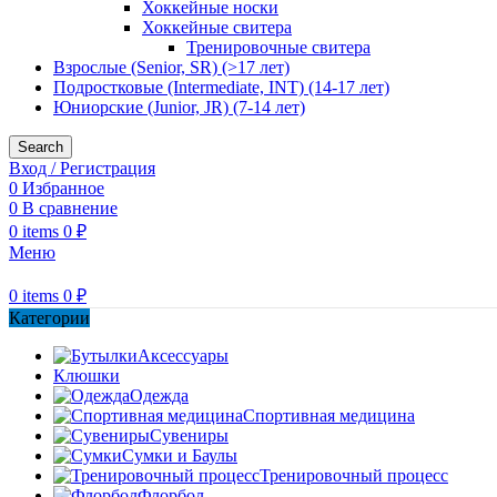
Хоккейные носки
Хоккейные свитера
Тренировочные свитера
Взрослые (Senior, SR) (>17 лет)
Подростковые (Intermediate, INT) (14-17 лет)
Юниорские (Junior, JR) (7-14 лет)
Search
Вход / Регистрация
0
Избранное
0
В сравнение
0
items
0
₽
Меню
0
items
0
₽
Категории
Аксессуары
Клюшки
Одежда
Спортивная медицина
Сувениры
Сумки и Баулы
Тренировочный процесс
Флорбол