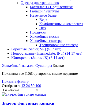
Одежда для тренировок
Балаклавы / Подшлемники
Гамаши / Рейтузы
Нательное белье
Верх
Комбинезоны и комплекты
Низ
Подтяжки
Хоккейные носки
Хоккейные свитера
Тренировочные свитера
Взрослые (Senior, SR) (>17 лет)
Подростковые (Intermediate, INT) (14-17 лет)
Юниорские (Junior, JR) (7-14 лет)
Хоккейный магазин
Сувениры
Значки
Показаны все (10)
Сортировка: самые недавние
Показать фильтр
Отобразить
12
24
50
100
Значок фигурные коньки