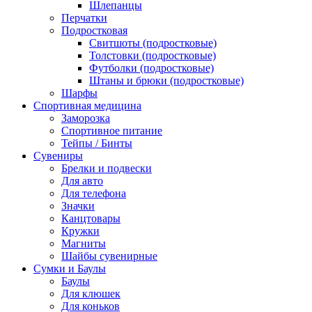
Шлепанцы
Перчатки
Подростковая
Свитшоты (подростковые)
Толстовки (подростковые)
Футболки (подростковые)
Штаны и брюки (подростковые)
Шарфы
Спортивная медицина
Заморозка
Спортивное питание
Тейпы / Бинты
Сувениры
Брелки и подвески
Для авто
Для телефона
Значки
Канцтовары
Кружки
Магниты
Шайбы сувенирные
Сумки и Баулы
Баулы
Для клюшек
Для коньков