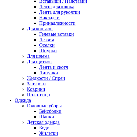
Вставыши / Надставки
Лента для крюка
Лента для рукоятки
Накладки
Принадлежности
Для коньков
Гелевые вставки
Лезвия
Оселки
Шнурки
Для шлема
Для щитков
Лента и скотч
Липучки
Жидкости / Спреи
Запчасти
Коврики
Полотенца
Одежда
Головные уборы
Бейсболки
Шапки
Детская одежда
Боди
Жилетки