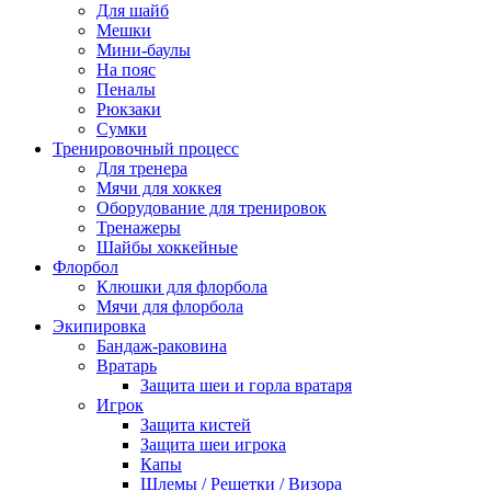
Для шайб
Мешки
Мини-баулы
На пояс
Пеналы
Рюкзаки
Сумки
Тренировочный процесс
Для тренера
Мячи для хоккея
Оборудование для тренировок
Тренажеры
Шайбы хоккейные
Флорбол
Клюшки для флорбола
Мячи для флорбола
Экипировка
Бандаж-раковина
Вратарь
Защита шеи и горла вратаря
Игрок
Защита кистей
Защита шеи игрока
Капы
Шлемы / Решетки / Визора