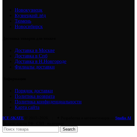
Новокузнецк
Кузнецкий лёд
Тюмень
Новосибирск
Доставка товаров для хоккея
Доставка в Москве
Доставка в Спб
Доставка в Н.Новгороде
Филиалы доставки
Информация
Порядок доставки
Политика возврата
Политика конфиденциальности
Карта сайта
ICE-SKATE
© 2015–2026.
|
✦ Разработка и автоматизация —
Studio AI
Оплата: карты РФ · СБП · наличные
Search