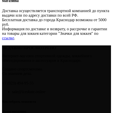
магазина
Доставка осуществляется транспортной компанией до пункта
выдачи или по адресу доставки по всей РФ.
Бесплатная доставка до города Краснодар возможна от 5000
руб.
Информация по доставке и возврату, о рассрочке и гарантии
на товары для хоккея категории "Значки для хоккея" по
ссылке
.
НЕДАВНО ПРОСМОТРЕНО
Интернет-магазин спортивной одежды, хоккейного
обмундирования и аксессуаров в Краснодаре.
Создано спортсменами.
Со знанием дела.
+7 (923) 494-95-55
sale@iceskate.online
Как собрать хоккеиста
Наши магазины