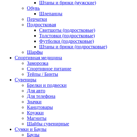
Штаны и брюки (мужские)
Обувь
Шлепанцы
Перчатки
Подростковая
Свитшоты (подростковые)
Толстовки (подростковые)
Футболки (подростковые)
Штаны и брюки (подростковые)
Шарфы
Спортивная медицина
Заморозка
Спортивное питание
Тейпы / Бинты
Сувениры
Брелки и подвески
Для авто
Для телефона
Значки
Канцтовары
Кружки
Магниты
Шайбы сувенирные
Сумки и Баулы
Баулы