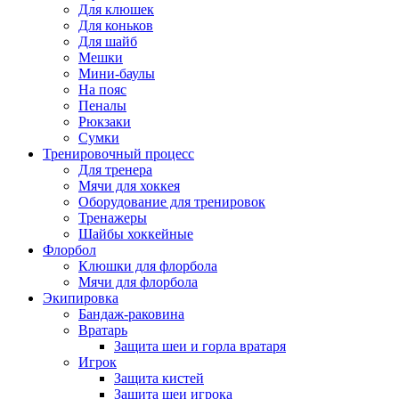
Для клюшек
Для коньков
Для шайб
Мешки
Мини-баулы
На пояс
Пеналы
Рюкзаки
Сумки
Тренировочный процесс
Для тренера
Мячи для хоккея
Оборудование для тренировок
Тренажеры
Шайбы хоккейные
Флорбол
Клюшки для флорбола
Мячи для флорбола
Экипировка
Бандаж-раковина
Вратарь
Защита шеи и горла вратаря
Игрок
Защита кистей
Защита шеи игрока