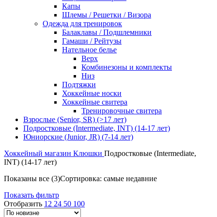
Капы
Шлемы / Решетки / Визора
Одежда для тренировок
Балаклавы / Подшлемники
Гамаши / Рейтузы
Нательное белье
Верх
Комбинезоны и комплекты
Низ
Подтяжки
Хоккейные носки
Хоккейные свитера
Тренировочные свитера
Взрослые (Senior, SR) (>17 лет)
Подростковые (Intermediate, INT) (14-17 лет)
Юниорские (Junior, JR) (7-14 лет)
Хоккейный магазин
Клюшки
Подростковые (Intermediate,
INT) (14-17 лет)
Показаны все (3)
Сортировка: самые недавние
Показать фильтр
Отобразить
12
24
50
100