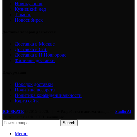
Новокузнецк
Кузнецкий лёд
Тюмень
Новосибирск
Доставка товаров для хоккея
Доставка в Москве
Доставка в Спб
Доставка в Н.Новгороде
Филиалы доставки
Информация
Порядок доставки
Политика возврата
Политика конфиденциальности
Карта сайта
ICE-SKATE
© 2015–2026.
|
✦ Разработка и автоматизация —
Studio AI
Оплата: карты РФ · СБП · наличные
Search
Меню