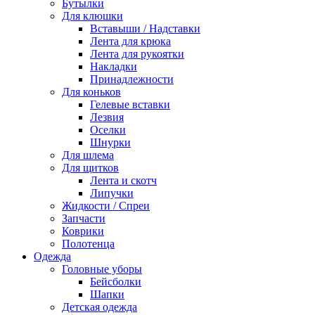
Бутылки
Для клюшки
Вставыши / Надставки
Лента для крюка
Лента для рукоятки
Накладки
Принадлежности
Для коньков
Гелевые вставки
Лезвия
Оселки
Шнурки
Для шлема
Для щитков
Лента и скотч
Липучки
Жидкости / Спреи
Запчасти
Коврики
Полотенца
Одежда
Головные уборы
Бейсболки
Шапки
Детская одежда