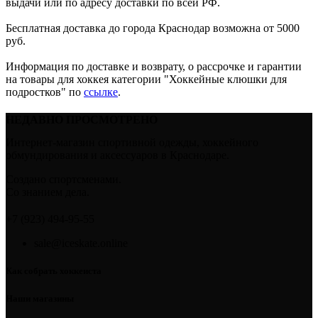
выдачи или по адресу доставки по всей РФ.
Бесплатная доставка до города Краснодар возможна от 5000
руб.
Информация по доставке и возврату, о рассрочке и гарантии
на товары для хоккея категории "Хоккейные клюшки для
подростков" по
ссылке
.
НЕДАВНО ПРОСМОТРЕНО
Интернет-магазин спортивной одежды, хоккейного
обмундирования и аксессуаров в Краснодаре.
Создано спортсменами.
Со знанием дела.
+7 (923) 494-95-55
sale@iceskate.online
Как собрать хоккеиста
Наши магазины