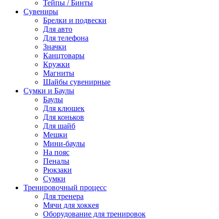
Тейпы / Бинты
Сувениры
Брелки и подвески
Для авто
Для телефона
Значки
Канцтовары
Кружки
Магниты
Шайбы сувенирные
Сумки и Баулы
Баулы
Для клюшек
Для коньков
Для шайб
Мешки
Мини-баулы
На пояс
Пеналы
Рюкзаки
Сумки
Тренировочный процесс
Для тренера
Мячи для хоккея
Оборудование для тренировок