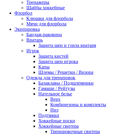
Тренажеры
Шайбы хоккейные
Флорбол
Клюшки для флорбола
Мячи для флорбола
Экипировка
Бандаж-раковина
Вратарь
Защита шеи и горла вратаря
Игрок
Защита кистей
Защита шеи игрока
Капы
Шлемы / Решетки / Визора
Одежда для тренировок
Балаклавы / Подшлемники
Гамаши / Рейтузы
Нательное белье
Верх
Комбинезоны и комплекты
Низ
Подтяжки
Хоккейные носки
Хоккейные свитера
Тренировочные свитера