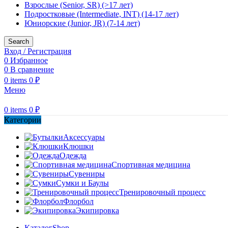
Взрослые (Senior, SR) (>17 лет)
Подростковые (Intermediate, INT) (14-17 лет)
Юниорские (Junior, JR) (7-14 лет)
Search
Вход / Регистрация
0
Избранное
0
В сравнение
0
items
0
₽
Меню
0
items
0
₽
Категории
Аксессуары
Клюшки
Одежда
Спортивная медицина
Сувениры
Сумки и Баулы
Тренировочный процесс
Флорбол
Экипировка
Каталог
Shop