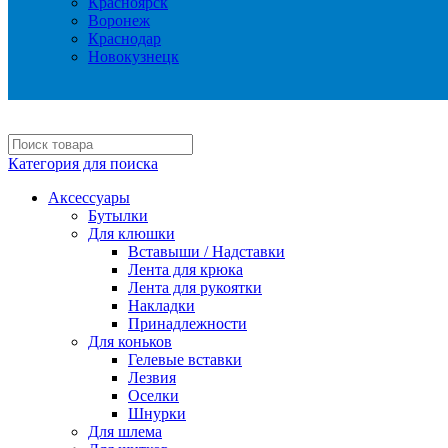
Красноярск
Воронеж
Краснодар
Новокузнецк
Категория для поиска
Аксессуары
Бутылки
Для клюшки
Вставыши / Надставки
Лента для крюка
Лента для рукоятки
Накладки
Принадлежности
Для коньков
Гелевые вставки
Лезвия
Оселки
Шнурки
Для шлема