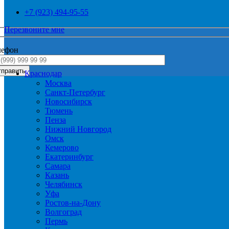
+7 (923) 494-95-55
Перезвоните мне
лефон
Краснодар
Москва
Санкт-Петербург
Новосибирск
Тюмень
Пенза
Нижний Новгород
Омск
Кемерово
Екатеринбург
Самара
Казань
Челябинск
Уфа
Ростов-на-Дону
Волгоград
Пермь