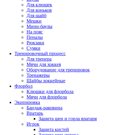
Для клюшек
Для коньков
Для шайб
Мешки
Мини-баулы
На пояс
Пеналы
Рюкзаки
Сумки
Тренировочный процесс
Для тренера
Мячи для хоккея
Оборудование для тренировок
Тренажеры
Шайбы хоккейные
Флорбол
Клюшки для флорбола
Мячи для флорбола
Экипировка
Бандаж-раковина
Вратарь
Защита шеи и горла вратаря
Игрок
Защита кистей
Защита шеи игрока