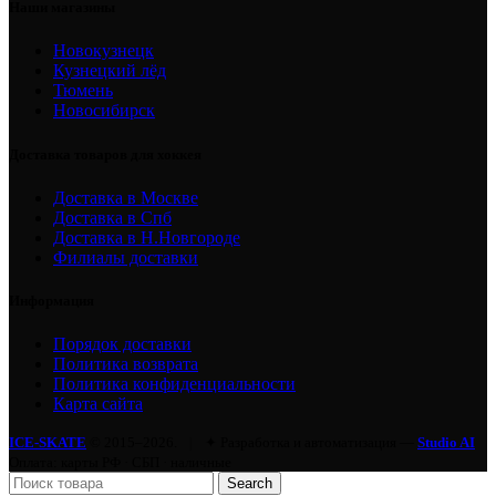
Наши магазины
Новокузнецк
Кузнецкий лёд
Тюмень
Новосибирск
Доставка товаров для хоккея
Доставка в Москве
Доставка в Спб
Доставка в Н.Новгороде
Филиалы доставки
Информация
Порядок доставки
Политика возврата
Политика конфиденциальности
Карта сайта
ICE-SKATE
© 2015–2026.
|
✦ Разработка и автоматизация —
Studio AI
Оплата: карты РФ · СБП · наличные
Search