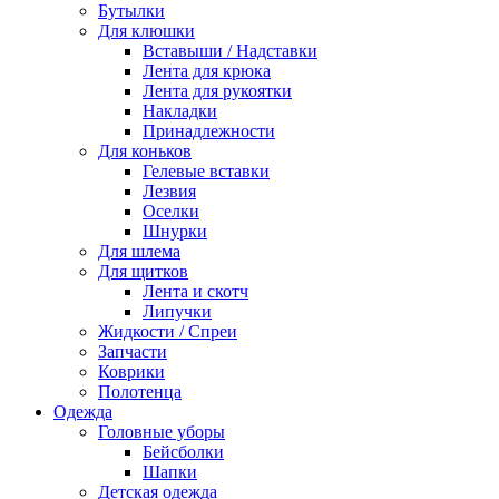
Бутылки
Для клюшки
Вставыши / Надставки
Лента для крюка
Лента для рукоятки
Накладки
Принадлежности
Для коньков
Гелевые вставки
Лезвия
Оселки
Шнурки
Для шлема
Для щитков
Лента и скотч
Липучки
Жидкости / Спреи
Запчасти
Коврики
Полотенца
Одежда
Головные уборы
Бейсболки
Шапки
Детская одежда