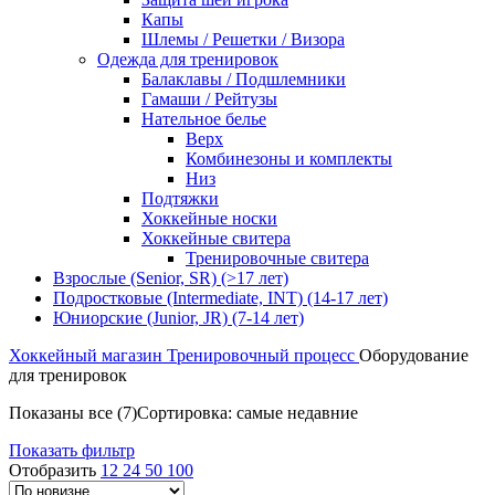
Капы
Шлемы / Решетки / Визора
Одежда для тренировок
Балаклавы / Подшлемники
Гамаши / Рейтузы
Нательное белье
Верх
Комбинезоны и комплекты
Низ
Подтяжки
Хоккейные носки
Хоккейные свитера
Тренировочные свитера
Взрослые (Senior, SR) (>17 лет)
Подростковые (Intermediate, INT) (14-17 лет)
Юниорские (Junior, JR) (7-14 лет)
Хоккейный магазин
Тренировочный процесс
Оборудование
для тренировок
Показаны все (7)
Сортировка: самые недавние
Показать фильтр
Отобразить
12
24
50
100