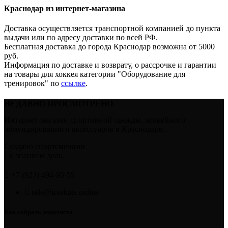
Краснодар из интернет-магазина
Доставка осуществляется транспортной компанией до пункта
выдачи или по адресу доставки по всей РФ.
Бесплатная доставка до города Краснодар возможна от 5000
руб.
Информация по доставке и возврату, о рассрочке и гарантии
на товары для хоккея категории "Оборудование для
тренировок" по
ссылке
.
НЕДАВНО ПРОСМОТРЕНО
Интернет-магазин спортивной одежды, хоккейного
обмундирования и аксессуаров в Краснодаре.
Создано спортсменами.
Со знанием дела.
+7 (923) 494-95-55
sale@iceskate.online
Как собрать хоккеиста