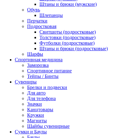
Штаны и брюки (мужские)
Обувь
Шлепанцы
Перчатки
Подростковая
Свитшоты (подростковые)
Толстовки (подростковые)
Футболки (подростковые)
Штаны и брюки (подростковые)
Шарфы
Спортивная медицина
Заморозка
Спортивное питание
Тейпы / Бинты
Сувениры
Брелки и подвески
Для авто
Для телефона
Значки
Канцтовары
Кружки
Магниты
Шайбы сувенирные
Сумки и Баулы
Баулы