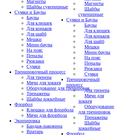
Магниты
Магниты
Шайбы сувенирные
Шайбы
Сумки и Баулы
сувенирные
Баулы
Сумки и Баулы
Для клюшек
Баулы
Для коньков
Для клюшек
Для шайб
Для коньков
Мешки
Для шайб
Мини-баулы
Мешки
На пояс
Мини-баулы
Пеналы
На пояс
Рюкзаки
Пеналы
Сумки
Рюкзаки
Тренировочный процесс
Сумки
Для тренера
Тренировочный
Мячи для хоккея
процесс
Оборудование для тренировок
Для тренера
Тренажеры
Мячи для
Шайбы хоккейные
хоккея
Флорбол
Оборудование
Клюшки для флорбола
для тренировок
Мячи для флорбола
Тренажеры
Экипировка
Шайбы
Бандаж-раковина
хоккейные
Вратарь
Флорбол