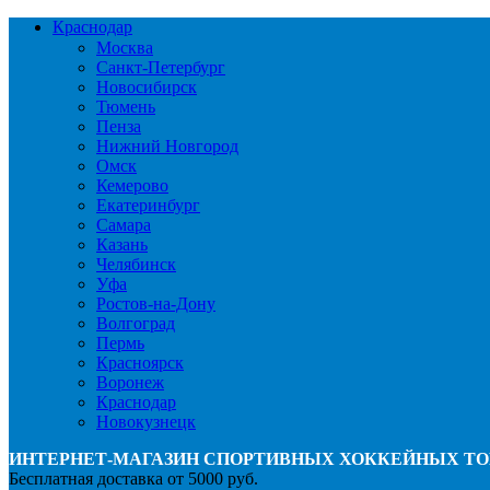
Краснодар
Москва
Санкт-Петербург
Новосибирск
Тюмень
Пенза
Нижний Новгород
Омск
Кемерово
Екатеринбург
Самара
Казань
Челябинск
Уфа
Ростов-на-Дону
Волгоград
Пермь
Красноярск
Воронеж
Краснодар
Новокузнецк
ИНТЕРНЕТ-МАГАЗИН СПОРТИВНЫХ ХОККЕЙНЫХ ТО
Бесплатная доставка от 5000 руб.