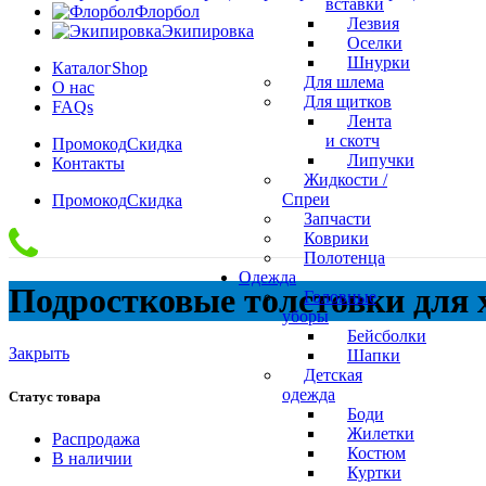
вставки
Флорбол
Лезвия
Экипировка
Оселки
Шнурки
Каталог
Shop
Для шлема
О нас
Для щитков
FAQs
Лента
и скотч
Промокод
Скидка
Липучки
Контакты
Жидкости /
Спреи
Промокод
Скидка
Запчасти
Коврики
Полотенца
Одежда
Подростковые толстовки для 
Головные
уборы
Бейсболки
Закрыть
Шапки
Детская
одежда
Статус товара
Боди
Жилетки
Распродажа
Костюм
В наличии
Куртки