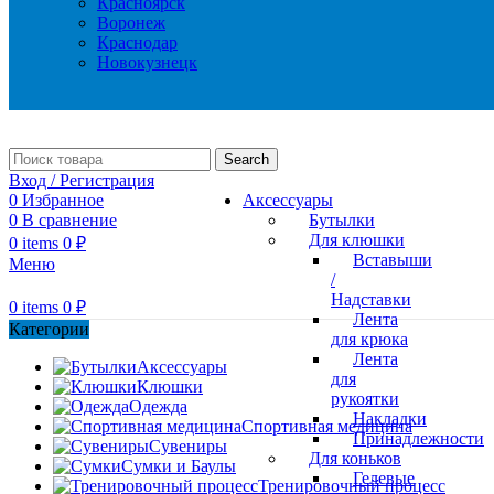
Красноярск
Воронеж
Краснодар
Новокузнецк
Search
Вход / Регистрация
0
Избранное
Аксессуары
0
В сравнение
Бутылки
Для клюшки
0
items
0
₽
Вставыши
Меню
/
Надставки
0
items
0
₽
Лента
Категории
для крюка
Лента
Аксессуары
для
Клюшки
рукоятки
Одежда
Накладки
Спортивная медицина
Принадлежности
Сувениры
Для коньков
Сумки и Баулы
Гелевые
Тренировочный процесс