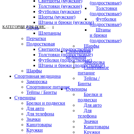
Свитшоты (мужские)
(подростковые)
Толстовки (мужские)
Толстовки
Футболки (мужские)
(подростковые)
Шорты (мужские)
Футболки
Штаны и брюки (мужские)
(подростковые)
КАТЕГОРИЯ ДЛЯ ПОИСКА
Обувь
Штаны
Шлепанцы
и брюки
Перчатки
(подростковые)
Подростковая
Шарфы
Свитшоты (подростковые)
Спортивная
Толстовки (подростковые)
медицина
Футболки (подростковые)
Заморозка
Штаны и брюки (подростковые)
Спортивное
Шарфы
питание
Спортивная медицина
Тейпы /
Заморозка
Бинты
Спортивное питание
Сувениры
Тейпы / Бинты
Брелки и
Сувениры
подвески
Брелки и подвески
Для авто
Для авто
Для
Для телефона
телефона
Значки
Значки
Канцтовары
Канцтовары
Кружки
Кружки