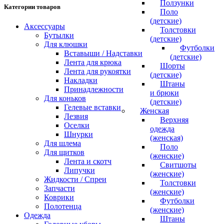
Ползунки
Категории товаров
Поло
(детские)
Аксессуары
Толстовки
Бутылки
(детские)
Для клюшки
Футболки
Вставыши / Надставки
(детские)
Лента для крюка
Шорты
Лента для рукоятки
(детские)
Накладки
Штаны
Принадлежности
и брюки
Для коньков
(детские)
Гелевые вставки
Женская
Лезвия
Верхняя
Оселки
одежда
Шнурки
(женская)
Для шлема
Поло
Для щитков
(женские)
Лента и скотч
Свитшоты
Липучки
(женские)
Жидкости / Спреи
Толстовки
Запчасти
(женские)
Коврики
Футболки
Полотенца
(женские)
Одежда
Штаны