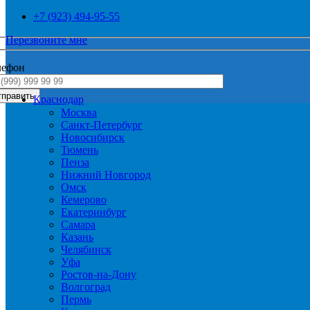
+7 (923) 494-95-55
Перезвоните мне
лефон
Краснодар
Москва
Санкт-Петербург
Новосибирск
Тюмень
Пенза
Нижний Новгород
Омск
Кемерово
Екатеринбург
Самара
Казань
Челябинск
Уфа
Ростов-на-Дону
Волгоград
Пермь