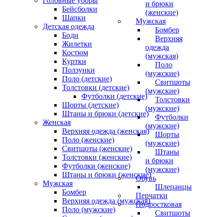
Головные уборы
и брюки
Бейсболки
(женские)
Шапки
Мужская
Детская одежда
Бомбер
Боди
Верхняя
Жилетки
одежда
Костюм
(мужская)
Куртки
Поло
Ползунки
(мужские)
Поло (детские)
Свитшоты
Толстовки (детские)
(мужские)
Футболки (детские)
Толстовки
Шорты (детские)
(мужские)
Штаны и брюки (детские)
Футболки
Женская
(мужские)
Верхняя одежда (женская)
Шорты
Поло (женские)
(мужские)
Свитшоты (женские)
Штаны
Толстовки (женские)
и брюки
Футболки (женские)
(мужские)
Штаны и брюки (женские)
Обувь
Мужская
Шлепанцы
Бомбер
Перчатки
Верхняя одежда (мужская)
Подростковая
Поло (мужские)
Свитшоты