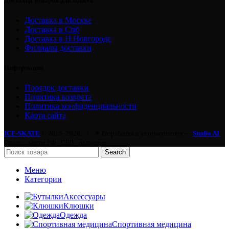
Доставка товаров для хоккея
Доставка в Москве
Доставка в Спб
Доставка в Н.Новгороде
Филиалы доставки
Информация
Порядок доставки
Политика возврата
Политика конфиденциальности
Карта сайта
ICE-SKATE
© 2015–2026.
|
✦ Разработка и автоматизация —
Studio AI
Оплата: карты РФ · СБП · наличные
Search
Меню
Категории
Аксессуары
Клюшки
Одежда
Спортивная медицина