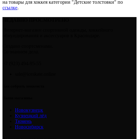
на товары для хоккея категории "Детские толстовки" по
ссылке
.
НЕДАВНО ПРОСМОТРЕНО
Интернет-магазин спортивной одежды, хоккейного
обмундирования и аксессуаров в Краснодаре.
Создано спортсменами.
Со знанием дела.
+7 (923) 494-95-55
sale@iceskate.online
Как собрать хоккеиста
Наши магазины
Новокузнецк
Кузнецкий лёд
Тюмень
Новосибирск