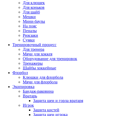
Для клюшек
Для коньков
Для шайб
Мешки
Мини-баулы
На пояс
Пеналы
Рюкзаки
Сумки
Тренировочный процесс
Для тренера
Мячи для хоккея
Оборудование для тренировок
Тренажеры
Шайбы хоккейные
Флорбол
Клюшки для флорбола
Мячи для флорбола
Экипировка
Бандаж-раковина
Вратарь
Защита шеи и горла вратаря
Игрок
Защита кистей
Защита шеи игрока