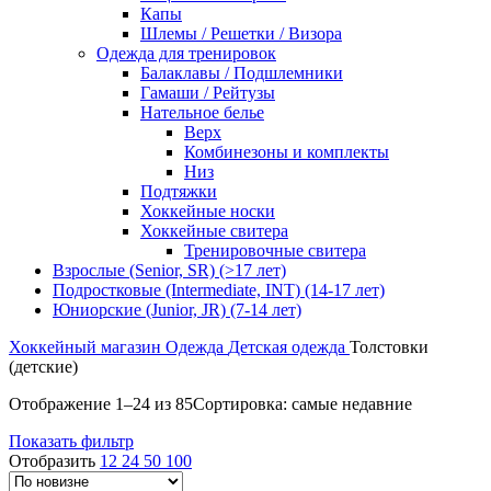
Капы
Шлемы / Решетки / Визора
Одежда для тренировок
Балаклавы / Подшлемники
Гамаши / Рейтузы
Нательное белье
Верх
Комбинезоны и комплекты
Низ
Подтяжки
Хоккейные носки
Хоккейные свитера
Тренировочные свитера
Взрослые (Senior, SR) (>17 лет)
Подростковые (Intermediate, INT) (14-17 лет)
Юниорские (Junior, JR) (7-14 лет)
Хоккейный магазин
Одежда
Детская одежда
Толстовки
(детские)
Отображение 1–24 из 85
Сортировка: самые недавние
Показать фильтр
Отобразить
12
24
50
100