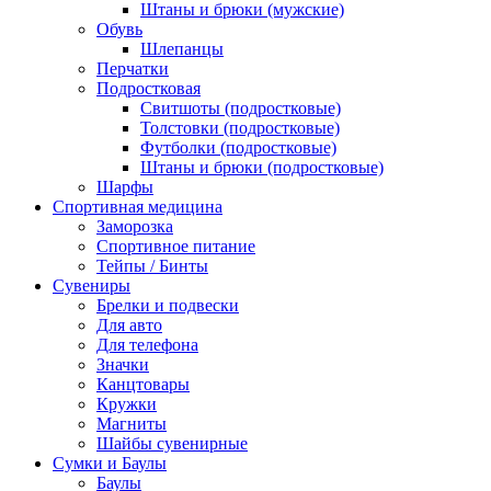
Штаны и брюки (мужские)
Обувь
Шлепанцы
Перчатки
Подростковая
Свитшоты (подростковые)
Толстовки (подростковые)
Футболки (подростковые)
Штаны и брюки (подростковые)
Шарфы
Спортивная медицина
Заморозка
Спортивное питание
Тейпы / Бинты
Сувениры
Брелки и подвески
Для авто
Для телефона
Значки
Канцтовары
Кружки
Магниты
Шайбы сувенирные
Сумки и Баулы
Баулы