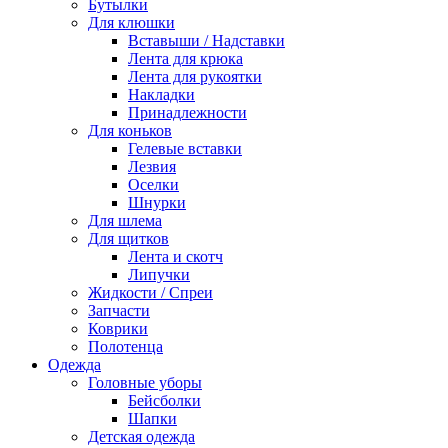
Бутылки
Для клюшки
Вставыши / Надставки
Лента для крюка
Лента для рукоятки
Накладки
Принадлежности
Для коньков
Гелевые вставки
Лезвия
Оселки
Шнурки
Для шлема
Для щитков
Лента и скотч
Липучки
Жидкости / Спреи
Запчасти
Коврики
Полотенца
Одежда
Головные уборы
Бейсболки
Шапки
Детская одежда