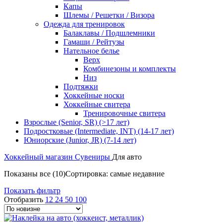
Капы
Шлемы / Решетки / Визора
Одежда для тренировок
Балаклавы / Подшлемники
Гамаши / Рейтузы
Нательное белье
Верх
Комбинезоны и комплекты
Низ
Подтяжки
Хоккейные носки
Хоккейные свитера
Тренировочные свитера
Взрослые (Senior, SR) (>17 лет)
Подростковые (Intermediate, INT) (14-17 лет)
Юниорские (Junior, JR) (7-14 лет)
Хоккейный магазин
Сувениры
Для авто
Показаны все (10)
Сортировка: самые недавние
Показать фильтр
Отобразить
12
24
50
100