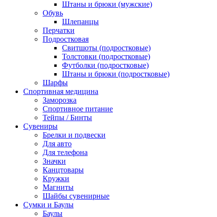
Штаны и брюки (мужские)
Обувь
Шлепанцы
Перчатки
Подростковая
Свитшоты (подростковые)
Толстовки (подростковые)
Футболки (подростковые)
Штаны и брюки (подростковые)
Шарфы
Спортивная медицина
Заморозка
Спортивное питание
Тейпы / Бинты
Сувениры
Брелки и подвески
Для авто
Для телефона
Значки
Канцтовары
Кружки
Магниты
Шайбы сувенирные
Сумки и Баулы
Баулы