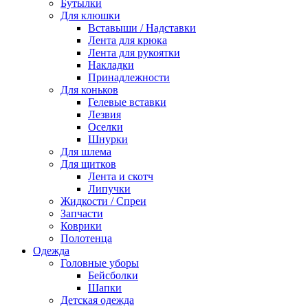
Бутылки
Для клюшки
Вставыши / Надставки
Лента для крюка
Лента для рукоятки
Накладки
Принадлежности
Для коньков
Гелевые вставки
Лезвия
Оселки
Шнурки
Для шлема
Для щитков
Лента и скотч
Липучки
Жидкости / Спреи
Запчасти
Коврики
Полотенца
Одежда
Головные уборы
Бейсболки
Шапки
Детская одежда