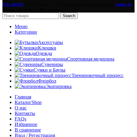
ICE-SKATE
© 2015–2026.
|
✦ Разработка и автоматизация —
Studio AI
Оплата: карты РФ · СБП · наличные
Search
Меню
Категории
Аксессуары
Клюшки
Одежда
Спортивная медицина
Сувениры
Сумки и Баулы
Тренировочный процесс
Флорбол
Экипировка
Главная
Каталог
Shop
О нас
Контакты
FAQs
Избранное
В сравнение
Вход / Регистрация