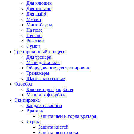
Для клюшек
Для коньков
Для шайб
Мешки
Мини-баулы
На пояс
Пеналы
Рюкзаки
Сумки
Тренировочный процесс
Для тренера
Мячи для хоккея
Оборудование для тренировок
Тренажеры
Шайбы хоккейные
Флорбол
Клюшки для флорбола
Мячи для флорбола
Экипировка
Бандаж-раковина
Вратарь
Защита шеи и горла вратаря
Игрок
Защита кистей
Защита шеи игрока