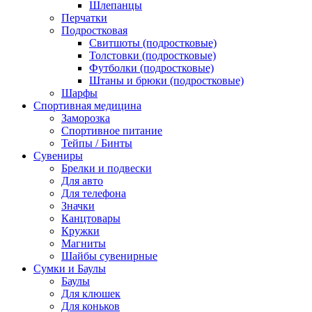
Шлепанцы
Перчатки
Подростковая
Свитшоты (подростковые)
Толстовки (подростковые)
Футболки (подростковые)
Штаны и брюки (подростковые)
Шарфы
Спортивная медицина
Заморозка
Спортивное питание
Тейпы / Бинты
Сувениры
Брелки и подвески
Для авто
Для телефона
Значки
Канцтовары
Кружки
Магниты
Шайбы сувенирные
Сумки и Баулы
Баулы
Для клюшек
Для коньков