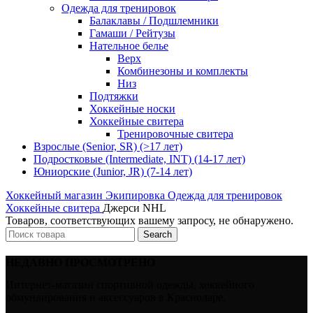
Одежда для тренировок
Балаклавы / Подшлемники
Гамаши / Рейтузы
Нательное белье
Верх
Комбинезоны и комплекты
Низ
Подтяжки
Хоккейные носки
Хоккейные свитера
Тренировочные свитера
Взрослые (Senior, SR) (>17 лет)
Подростковые (Intermediate, INT) (14-17 лет)
Юниорские (Junior, JR) (7-14 лет)
Хоккейный магазин
Экипировка
Одежда для тренировок
Хоккейные свитера
Джерси NHL
Товаров, соответствующих вашему запросу, не обнаружено.
Search
НЕДАВНО ПРОСМОТРЕНО
Интернет-магазин спортивной одежды, хоккейного
обмундирования и аксессуаров в Краснодаре.