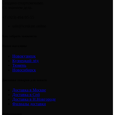
Создано спортсменами.
Со знанием дела.
+7 (923) 494-95-55
sale@iceskate.online
Как собрать хоккеиста
Наши магазины
Новокузнецк
Кузнецкий лёд
Тюмень
Новосибирск
Доставка товаров для хоккея
Доставка в Москве
Доставка в Спб
Доставка в Н.Новгороде
Филиалы доставки
Информация