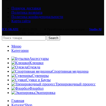
Порядок доставки
Политика возврата
Политика конфиденциальности
Карта сайта
ICE-SKATE
© 2015–2026.
|
✦ Разработка и автоматизация —
Studio AI
Оплата: карты РФ · СБП · наличные
Search
Меню
Категории
Аксессуары
Клюшки
Одежда
Спортивная медицина
Сувениры
Сумки и Баулы
Тренировочный процесс
Флорбол
Экипировка
Главная
Каталог
Shop