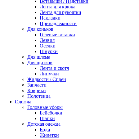
Вставыши / Надставки
Лента для крюка
Лента для рукоятки
Накладки
Принадлежности
Для коньков
Гелевые вставки
Лезвия
Оселки
Шнурки
Для шлема
Для щитков
Лента и скотч
Липучки
Жидкости / Спреи
Запчасти
Коврики
Полотенца
Одежда
Головные уборы
Бейсболки
Шапки
Детская одежда
Боди
Жилетки