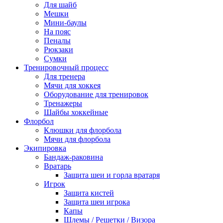
Для шайб
Мешки
Мини-баулы
На пояс
Пеналы
Рюкзаки
Сумки
Тренировочный процесс
Для тренера
Мячи для хоккея
Оборудование для тренировок
Тренажеры
Шайбы хоккейные
Флорбол
Клюшки для флорбола
Мячи для флорбола
Экипировка
Бандаж-раковина
Вратарь
Защита шеи и горла вратаря
Игрок
Защита кистей
Защита шеи игрока
Капы
Шлемы / Решетки / Визора