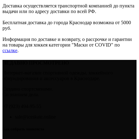
Доставка осуществляется транспортной компанией до пункта
выдачи или по адресу доставки по всей РФ.
Бесплатная доставка до города Краснодар возможна от 5000
руб.
Информация по доставке и возврату, о рассрочке и гарантии
на товары для хоккея категории "Маски от COVID" по
ссылке
.
НЕДАВНО ПРОСМОТРЕНО
Интернет-магазин спортивной одежды, хоккейного
обмундирования и аксессуаров в Краснодаре.
Создано спортсменами.
Со знанием дела.
+7 (923) 494-95-55
sale@iceskate.online
Как собрать хоккеиста