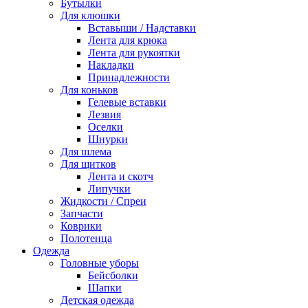
Бутылки
Для клюшки
Вставыши / Надставки
Лента для крюка
Лента для рукоятки
Накладки
Принадлежности
Для коньков
Гелевые вставки
Лезвия
Оселки
Шнурки
Для шлема
Для щитков
Лента и скотч
Липучки
Жидкости / Спреи
Запчасти
Коврики
Полотенца
Одежда
Головные уборы
Бейсболки
Шапки
Детская одежда