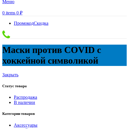
Меню
0
items
0
₽
Промокод
Скидка
Маски против COVID с
хоккейной символикой
Закрыть
Статус товара
Распродажа
В наличии
Категории товаров
Аксессуары