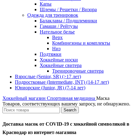
Капы
Шлемы / Решетки / Визора
Одежда для тренировок
Балаклавы / Подшлемники
Гамаши / Рейтузы
Нательное белье
Верх
Комбинезоны и комплекты
Низ
Подтяжки
Хоккейные носки
Хоккейные свитера
Тренировочные свитера
Взрослые (Senior, SR) (>17 лет)
Подростковые (Intermediate, INT) (14-17 лет)
Юниорские (Junior, JR) (7-14 лет)
Хоккейный магазин
Спортивная медицина
Маска
Товаров, соответствующих вашему запросу, не обнаружено.
Search
Доставка масок от COVID-19 c хоккейной символикой в
Краснодар из интернет-магазина