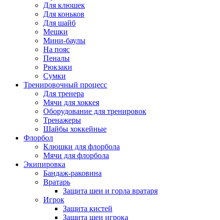
Для клюшек
Для коньков
Для шайб
Мешки
Мини-баулы
На пояс
Пеналы
Рюкзаки
Сумки
Тренировочный процесс
Для тренера
Мячи для хоккея
Оборудование для тренировок
Тренажеры
Шайбы хоккейные
Флорбол
Клюшки для флорбола
Мячи для флорбола
Экипировка
Бандаж-раковина
Вратарь
Защита шеи и горла вратаря
Игрок
Защита кистей
Защита шеи игрока