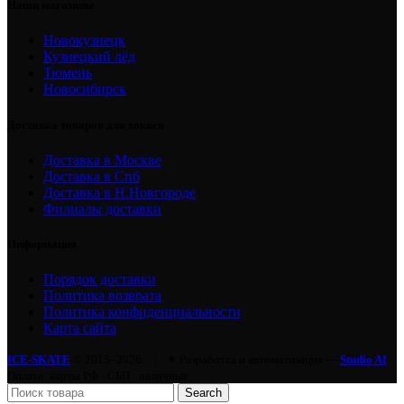
Наши магазины
Новокузнецк
Кузнецкий лёд
Тюмень
Новосибирск
Доставка товаров для хоккея
Доставка в Москве
Доставка в Спб
Доставка в Н.Новгороде
Филиалы доставки
Информация
Порядок доставки
Политика возврата
Политика конфиденциальности
Карта сайта
ICE-SKATE
© 2015–2026.
|
✦ Разработка и автоматизация —
Studio AI
Оплата: карты РФ · СБП · наличные
Search