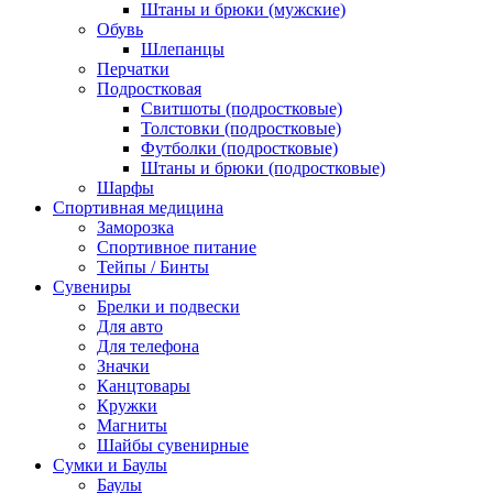
Штаны и брюки (мужские)
Обувь
Шлепанцы
Перчатки
Подростковая
Свитшоты (подростковые)
Толстовки (подростковые)
Футболки (подростковые)
Штаны и брюки (подростковые)
Шарфы
Спортивная медицина
Заморозка
Спортивное питание
Тейпы / Бинты
Сувениры
Брелки и подвески
Для авто
Для телефона
Значки
Канцтовары
Кружки
Магниты
Шайбы сувенирные
Сумки и Баулы
Баулы