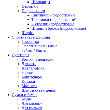
Шлепанцы
Перчатки
Подростковая
Свитшоты (подростковые)
Толстовки (подростковые)
Футболки (подростковые)
Штаны и брюки (подростковые)
Шарфы
Спортивная медицина
Заморозка
Спортивное питание
Тейпы / Бинты
Сувениры
Брелки и подвески
Для авто
Для телефона
Значки
Канцтовары
Кружки
Магниты
Шайбы сувенирные
Сумки и Баулы
Баулы
Для клюшек
Для коньков