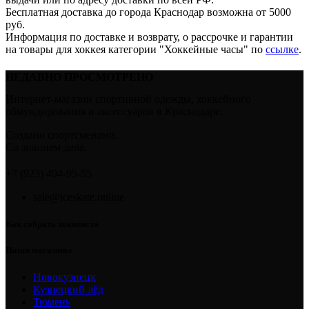
Бесплатная доставка до города Краснодар возможна от 5000
руб.
Информация по доставке и возврату, о рассрочке и гарантии
на товары для хоккея категории "Хоккейные часы" по
ссылке
.
НЕДАВНО ПРОСМОТРЕНО
Интернет-магазин спортивной одежды, хоккейного
обмундирования и аксессуаров в Краснодаре.
Создано спортсменами.
Со знанием дела.
+7 (923) 494-95-55
sale@iceskate.online
Как собрать хоккеиста
Наши магазины
Новокузнецк
Кузнецкий лёд
Тюмень