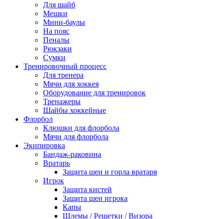
Для шайб
Мешки
Мини-баулы
На пояс
Пеналы
Рюкзаки
Сумки
Тренировочный процесс
Для тренера
Мячи для хоккея
Оборудование для тренировок
Тренажеры
Шайбы хоккейные
Флорбол
Клюшки для флорбола
Мячи для флорбола
Экипировка
Бандаж-раковина
Вратарь
Защита шеи и горла вратаря
Игрок
Защита кистей
Защита шеи игрока
Капы
Шлемы / Решетки / Визора