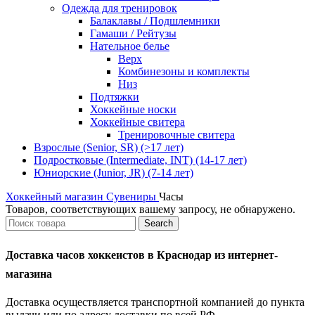
Одежда для тренировок
Балаклавы / Подшлемники
Гамаши / Рейтузы
Нательное белье
Верх
Комбинезоны и комплекты
Низ
Подтяжки
Хоккейные носки
Хоккейные свитера
Тренировочные свитера
Взрослые (Senior, SR) (>17 лет)
Подростковые (Intermediate, INT) (14-17 лет)
Юниорские (Junior, JR) (7-14 лет)
Хоккейный магазин
Сувениры
Часы
Товаров, соответствующих вашему запросу, не обнаружено.
Search
Доставка часов хоккеистов в Краснодар из интернет-
магазина
Доставка осуществляется транспортной компанией до пункта
выдачи или по адресу доставки по всей РФ.