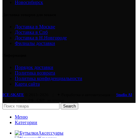
Новосибирск
Доставка товаров для хоккея
Доставка в Москве
Доставка в Спб
Доставка в Н.Новгороде
Филиалы доставки
Информация
Порядок доставки
Политика возврата
Политика конфиденциальности
Карта сайта
ICE-SKATE
© 2015–2026.
|
✦ Разработка и автоматизация —
Studio AI
Оплата: карты РФ · СБП · наличные
Search
Меню
Категории
Аксессуары