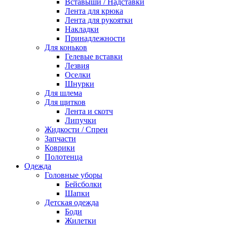
Вставыши / Надставки
Лента для крюка
Лента для рукоятки
Накладки
Принадлежности
Для коньков
Гелевые вставки
Лезвия
Оселки
Шнурки
Для шлема
Для щитков
Лента и скотч
Липучки
Жидкости / Спреи
Запчасти
Коврики
Полотенца
Одежда
Головные уборы
Бейсболки
Шапки
Детская одежда
Боди
Жилетки